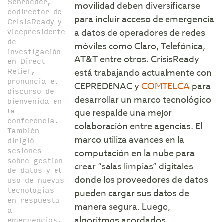
Schroeder,
movilidad deben diversificarse
codirector de
para incluir acceso de emergencia
CrisisReady y
vicepresidente
a datos de operadores de redes
de
móviles como Claro, Telefónica,
investigación
AT&T entre otros. CrisisReady
en Direct
Relief,
está trabajando actualmente con
pronuncia el
CEPREDENAC y
COMTELCA
para
discurso de
desarrollar un marco tecnológico
bienvenida en
la
que respalde una mejor
conferencia.
colaboración entre agencias. El
También
marco utiliza avances en la
dirigió
sesiones
computación en la nube para
sobre gestión
crear “salas limpias” digitales
de datos y el
donde los proveedores de datos
uso de nuevas
tecnologías
pueden cargar sus datos de
en respuesta
manera segura. Luego,
a
algoritmos acordados,
emergencias.