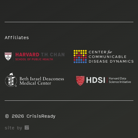
Affiliates
© 2026
CrisisReady
67a2
site by
Media